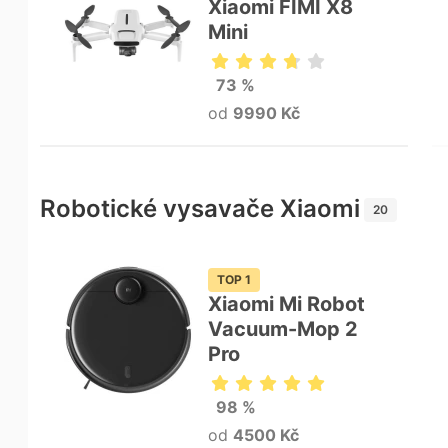
Xiaomi FIMI X8
Mini
73 %
od
9990 Kč
Robotické vysavače Xiaomi
20
TOP 1
Xiaomi Mi Robot
Vacuum-Mop 2
Pro
98 %
od
4500 Kč