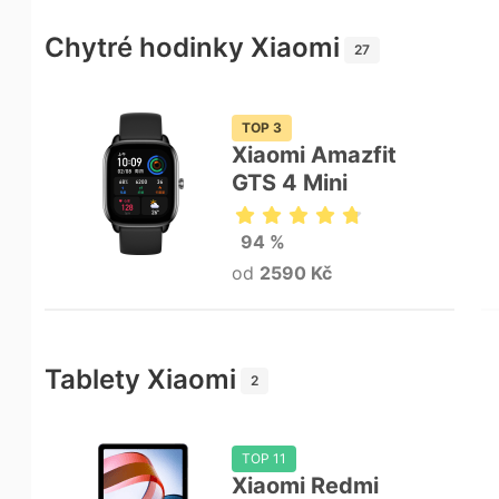
Chytré hodinky Xiaomi
27
TOP 3
Xiaomi Amazfit
GTS 4 Mini
94 %
od
2590 Kč
Tablety Xiaomi
2
TOP 11
Xiaomi Redmi