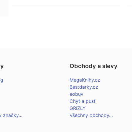
ky
Obchody a slevy
ng
MegaKnihy.cz
Bestdarky.cz
eobuv
Chyť a pusť
GRIZLY
y značky…
Všechny obchody…