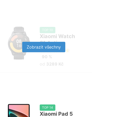
TOP 10
Xiaomi Watch
S1 Active
Zobrazit všechny
90 %
od
3289 Kč
TOP 14
Xiaomi Pad 5