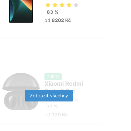
83 %
od
8202 Kč
TOP 21
Xiaomi Redmi
Buds 3 Pro
Zobrazit všechny
77 %
od
720 Kč