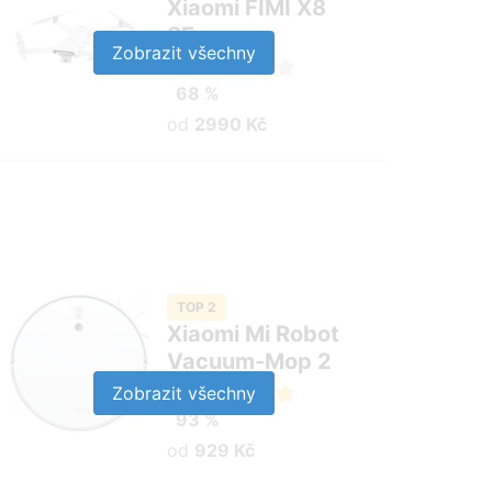
Xiaomi FIMI X8
SE
Zobrazit všechny
68 %
od
2990 Kč
TOP 2
Xiaomi Mi Robot
Vacuum-Mop 2
Zobrazit všechny
93 %
od
929 Kč