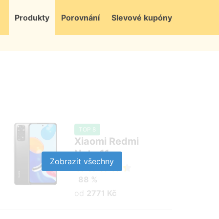
Produkty
Porovnání
Slevové kupóny
TOP 8
Xiaomi Redmi
Note 11
Zobrazit všechny
88 %
od
2771 Kč