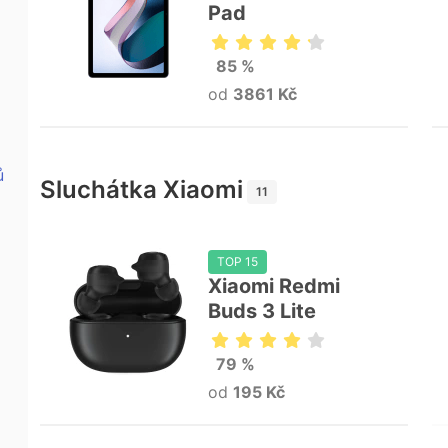
Pad
85 %
od
3861 Kč
ů
Sluchátka Xiaomi
11
TOP 15
Xiaomi Redmi
Buds 3 Lite
79 %
od
195 Kč