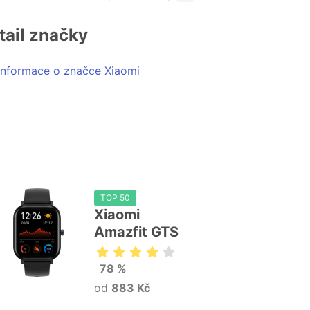
tail značky
Informace o značce Xiaomi
TOP 50
Xiaomi
Amazfit GTS
78 %
od
883 Kč