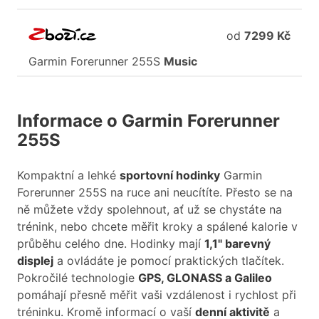
od
7299 Kč
Garmin
Forerunner
255S
Music
Informace o Garmin Forerunner
255S
Kompaktní a lehké
sportovní hodinky
Garmin
Forerunner 255S na ruce ani neucítíte. Přesto se na
ně můžete vždy spolehnout, ať už se chystáte na
trénink, nebo chcete měřit kroky a spálené kalorie v
průběhu celého dne. Hodinky mají
1,1" barevný
displej
a ovládáte je pomocí praktických tlačítek.
Pokročilé technologie
GPS, GLONASS a Galileo
pomáhají přesně měřit vaši vzdálenost i rychlost při
tréninku. Kromě informací o vaší
denní aktivitě
a