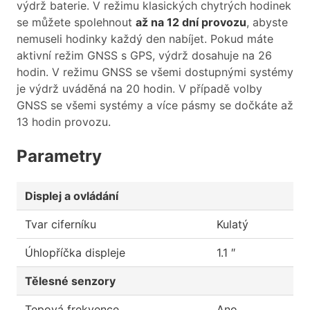
výdrž baterie. V režimu klasických chytrých hodinek
se můžete spolehnout
až na 12 dní provozu
, abyste
nemuseli hodinky každý den nabíjet. Pokud máte
aktivní režim GNSS s GPS, výdrž dosahuje na 26
hodin. V režimu GNSS se všemi dostupnými systémy
je výdrž uváděná na 20 hodin. V případě volby
GNSS se všemi systémy a více pásmy se dočkáte až
13 hodin provozu.
Parametry
Displej a ovládání
Tvar ciferníku
Kulatý
Úhlopříčka displeje
1.1 ″
Tělesné senzory
Tepová frekvence
Ano