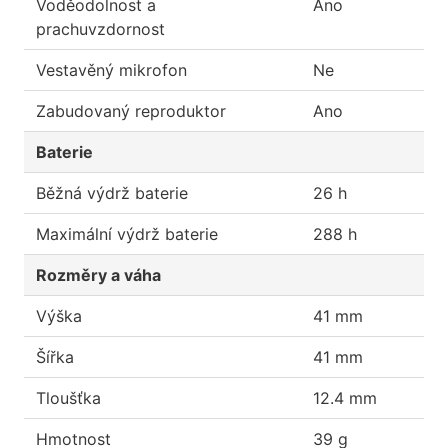
Voděodolnost a
Ano
prachuvzdornost
Vestavěný mikrofon
Ne
Zabudovaný reproduktor
Ano
Baterie
Běžná výdrž baterie
26 h
Maximální výdrž baterie
288 h
Rozměry a váha
Výška
41 mm
Šířka
41 mm
Tloušťka
12.4 mm
Hmotnost
39 g