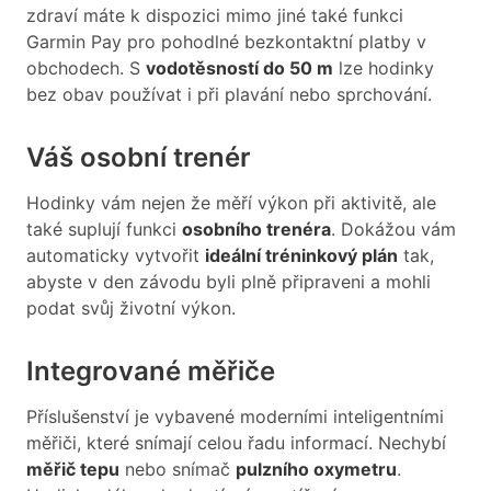
zdraví máte k dispozici mimo jiné také funkci
Garmin Pay pro pohodlné bezkontaktní platby v
obchodech. S
vodotěsností do 50 m
lze hodinky
bez obav používat i při plavání nebo sprchování.
Váš osobní trenér
Hodinky vám nejen že měří výkon při aktivitě, ale
také suplují funkci
osobního trenéra
. Dokážou vám
automaticky vytvořit
ideální tréninkový plán
tak,
abyste v den závodu byli plně připraveni a mohli
podat svůj životní výkon.
Integrované měřiče
Příslušenství je vybavené moderními inteligentními
měřiči, které snímají celou řadu informací. Nechybí
měřič tepu
nebo snímač
pulzního oxymetru
.