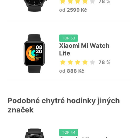
78 %
od
2599 Kč
TOP 53
Xiaomi Mi Watch
Lite
78 %
od
888 Kč
Podobné chytré hodinky jiných
značek
TOP 44