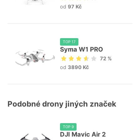
od
97 Kč
TOP 17
Syma W1 PRO
72 %
od
3890 Kč
Podobné drony jiných značek
TOP 9
DJI Mavic Air 2