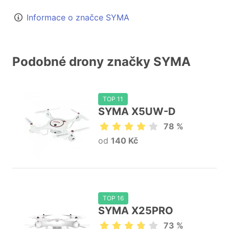
Informace o značce SYMA
Podobné drony značky SYMA
TOP 11
SYMA X5UW-D
78 %
od
140 Kč
TOP 16
SYMA X25PRO
73 %