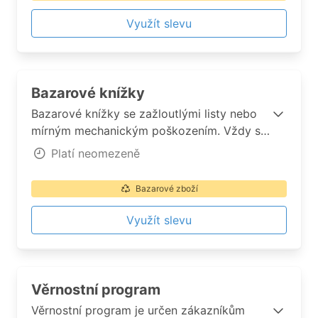
Využít slevu
Bazarové knížky
Bazarové knížky se zažloutlými listy nebo
mírným mechanickým poškozením. Vždy se
ovšem jedná o vady na kráse, které v
Platí neomezeně
žádném případě nebrání pohodlnému a
bezproblémovému přečtení dané knížky.
Bazarové zboží
Využít slevu
Věrnostní program
Věrnostní program je určen zákazníkům