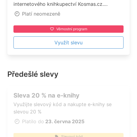
internetového knihkupectví Kosmas.cz.
Účast ve Věrnostním programu vzniká
Platí neomezeně
vyjádřením souhlasu zákazníka s členstvím
v něm.
Věrnostní program
Využít slevu
Předešlé slevy
Sleva 20 % na e-knihy
Využijte slevový kód a nakupte e-knihy se
slevou 20 %
Platilo do
23. června 2025
Slevový kód