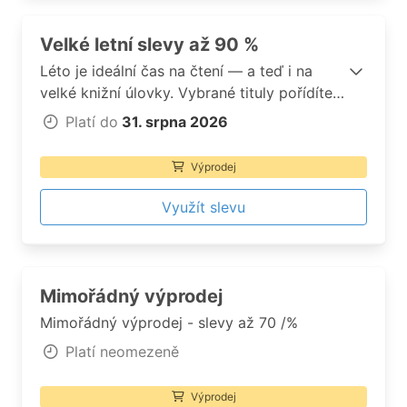
Velké letní slevy až 90 %
Léto je ideální čas na čtení — a teď i na
velké knižní úlovky. Vybrané tituly pořídíte
ve Velkých letních slevách už od 19 Kč!
Platí do
31. srpna 2026
Výprodej
Využít slevu
Mimořádný výprodej
Mimořádný výprodej - slevy až 70 /%
Platí neomezeně
Výprodej