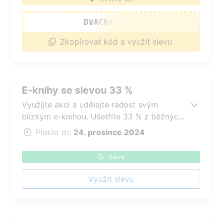
DVACKADOBRA
Zkopírovat kód a využít slevu
E-knihy se slevou 33 %
Využijte akci a udělejte radost svým
blízkým e-knihou. Ušetříte 33 % z běžných
prodejních cen.
Platilo do
24. prosince 2024
Sleva
Využít slevu