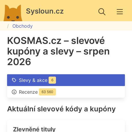
Sysloun.cz
Obchody
KOSMAS.cz – slevové
kupóny a slevy – srpen
2026
Slevy & akce
6
Recenze
63 560
Aktuální slevové kódy a kupóny
Zlevněné tituly