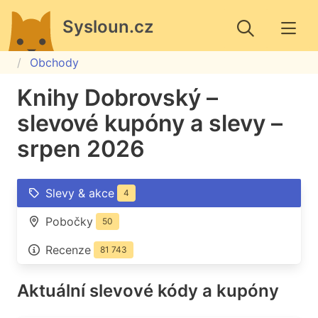
Sysloun.cz
Obchody
Knihy Dobrovský –
slevové kupóny a slevy –
srpen 2026
Slevy & akce
4
Pobočky
50
Recenze
81 743
Aktuální slevové kódy a kupóny