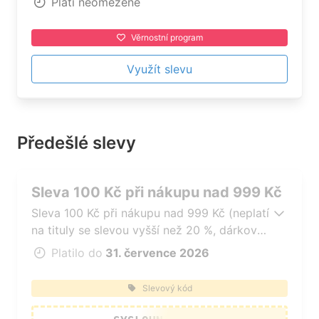
Platí neomezeně
vás máme připraveny výborné slevy a
jedinečné akce.
Věrnostní program
Využít slevu
Předešlé slevy
Sleva 100 Kč při nákupu nad 999 Kč
Sleva 100 Kč při nákupu nad 999 Kč (neplatí
na tituly se slevou vyšší než 20 %, dárkové
poukazy, čtečky e-knih a tituly v akci typu
Platilo do
31. července 2026
1+1 zdarma).
Slevový kód