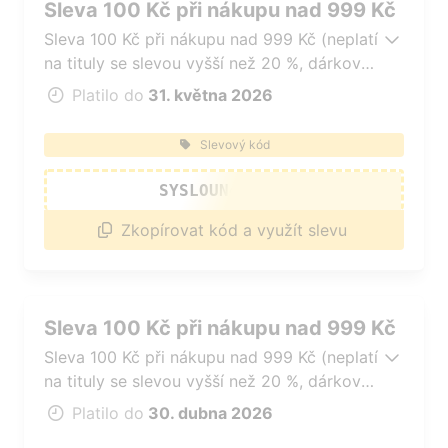
Sleva 100 Kč při nákupu nad 999 Kč
Sleva 100 Kč při nákupu nad 999 Kč (neplatí
na tituly se slevou vyšší než 20 %, dárkové
poukazy, čtečky e-knih a tituly v akci typu
Platilo do
31. května 2026
1+1 zdarma).
Slevový kód
SYSLOUN47AFKD
Zkopírovat kód a využít slevu
Sleva 100 Kč při nákupu nad 999 Kč
Sleva 100 Kč při nákupu nad 999 Kč (neplatí
na tituly se slevou vyšší než 20 %, dárkové
poukazy, čtečky e-knih a tituly v akci typu
Platilo do
30. dubna 2026
1+1 zdarma).