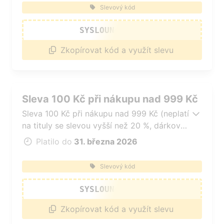
Slevový kód
SYSLOUN46AFKD
Zkopírovat kód a využít slevu
Sleva 100 Kč při nákupu nad 999 Kč
Sleva 100 Kč při nákupu nad 999 Kč (neplatí
na tituly se slevou vyšší než 20 %, dárkové
poukazy, čtečky e-knih a tituly v akci typu
Platilo do
31. března 2026
1+1 zdarma).
Slevový kód
SYSLOUN45AFKD
Zkopírovat kód a využít slevu