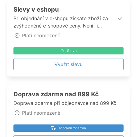
Slevy v eshopu
Při objednání v e-shopu získáte zboží za
zvýhodněné e-shopové ceny. Není-li
uvedeno jinak, e-shopovou slevu nelze
Platí neomezeně
kombinovat s jinými slevami./Nejedná se o
žádný výprodej, ale kategorii, kterou plníme
Sleva
každý týden novými a zajímavými tituly,
které za tyto ceny jinde nenajdete. Často
Využít slevu
jsou to úplné novinky.
Doprava zdarma nad 899 Kč
Doprava zdarma při objednávce nad 899 Kč
Platí neomezeně
Doprava zdarma