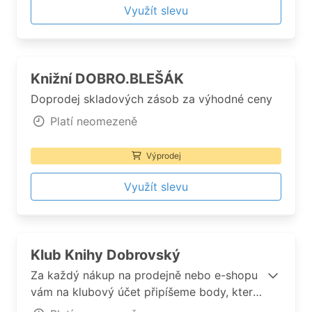
Využít slevu
Knižní DOBRO.BLEŠÁK
Doprodej skladových zásob za výhodné ceny
Platí neomezeně
Výprodej
Využít slevu
Klub Knihy Dobrovský
Za každý nákup na prodejně nebo e-shopu
vám na klubový účet připíšeme body, které
lze vyměnit za skvělé poukazy. Také pro