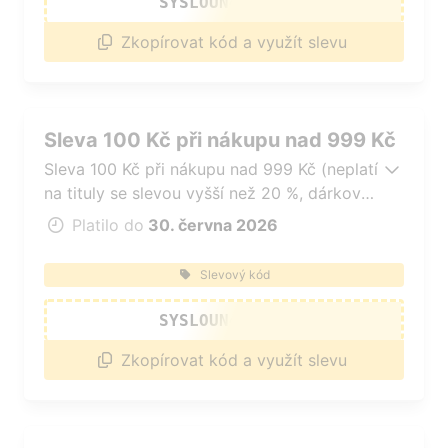
SYSLOUN49AFKD
Zkopírovat kód a využít slevu
Sleva 100 Kč při nákupu nad 999 Kč
Sleva 100 Kč při nákupu nad 999 Kč (neplatí
na tituly se slevou vyšší než 20 %, dárkové
poukazy, čtečky e-knih a tituly v akci typu
Platilo do
30. června 2026
1+1 zdarma).
Slevový kód
SYSLOUN48AFKD
Zkopírovat kód a využít slevu