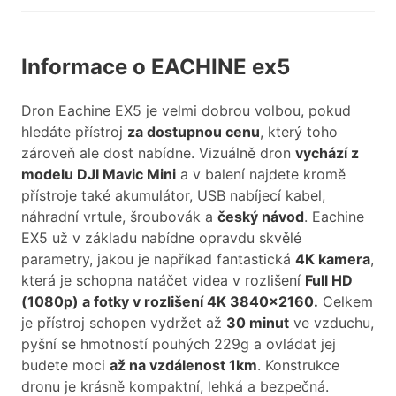
Informace o EACHINE ex5
Dron Eachine EX5 je velmi dobrou volbou, pokud
hledáte přístroj
za dostupnou cenu
, který toho
zároveň ale dost nabídne. Vizuálně dron
vychází z
modelu DJI Mavic Mini
a v balení najdete kromě
přístroje také akumulátor, USB nabíjecí kabel,
náhradní vrtule, šroubovák a
český návod
. Eachine
EX5 už v základu nabídne opravdu skvělé
parametry, jakou je napříkad fantastická
4K kamera
,
která je schopna natáčet videa v rozlišení
Full HD
(1080p) a fotky v rozlišení 4K 3840x2160.
Celkem
je přístroj schopen vydržet až
30 minut
ve vzduchu,
pyšní se hmotností pouhých 229g a ovládat jej
budete moci
až na vzdálenost 1km
. Konstrukce
dronu je krásně kompaktní, lehká a bezpečná.