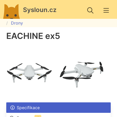
Sysloun.cz
Drony
EACHINE ex5
Specifikace