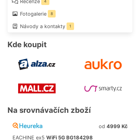
Recenze
4
Fotogalerie
8
Návody a kontakty
1
Kde koupit
Na srovnávačích zboží
od
4999 Kč
EACHINE
ex5
WiFi
5G
BG184298