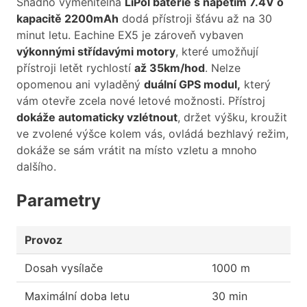
Snadno vyměnitelná
LiPol baterie s napětím 7.4V o
kapacitě 2200mAh
dodá přístroji šťávu až na 30
minut letu. Eachine EX5 je zároveň vybaven
výkonnými střídavými motory
, které umožňují
přístroji letět rychlostí
až 35km/hod
. Nelze
opomenou ani vyladěný
duální GPS modul,
který
vám otevře zcela nové letové možnosti. Přístroj
dokáže automaticky vzlétnout
, držet výšku, kroužit
ve zvolené výšce kolem vás, ovládá bezhlavý režim,
dokáže se sám vrátit na místo vzletu a mnoho
dalšího.
Parametry
Provoz
Dosah vysílače
1000 m
Maximální doba letu
30 min