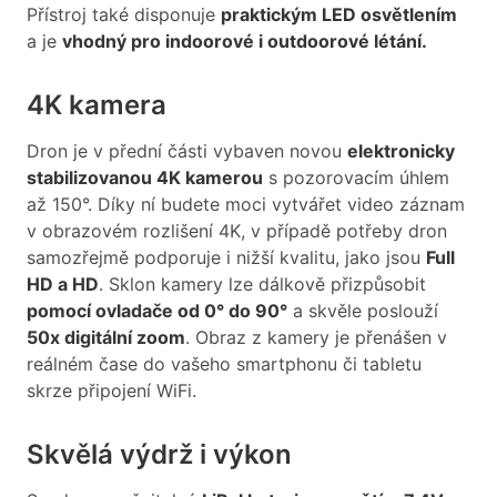
Přístroj také disponuje
praktickým LED osvětlením
a je
vhodný pro indoorové i outdoorové létání.
4K kamera
Dron je v přední části vybaven novou
elektronicky
stabilizovanou 4K kamerou
s pozorovacím úhlem
až 150°. Díky ní budete moci vytvářet video záznam
v obrazovém rozlišení 4K, v případě potřeby dron
samozřejmě podporuje i nižší kvalitu, jako jsou
Full
HD a HD
. Sklon kamery lze dálkově přizpůsobit
pomocí ovladače od 0° do 90°
a skvěle poslouží
50x digitální zoom
. Obraz z kamery je přenášen v
reálném čase do vašeho smartphonu či tabletu
skrze připojení WiFi.
Skvělá výdrž i výkon