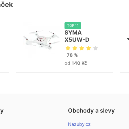
aček
TOP 11
SYMA
X5UW-D
78 %
od
140 Kč
ky
Obchody a slevy
Nazuby.cz