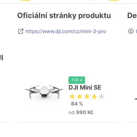
Oficiální stránky produktu
De
https://www.dji.com/cz/mini-3-pro
I
TOP 4
DJI Mini SE
84 %
od
990 Kč