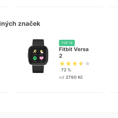
jiných značek
TOP 78
Fitbit Versa
2
72 %
od
2790 Kč