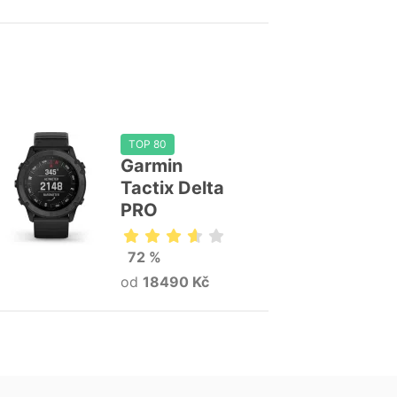
TOP 80
Garmin
Tactix Delta
PRO
72 %
od
18490 Kč