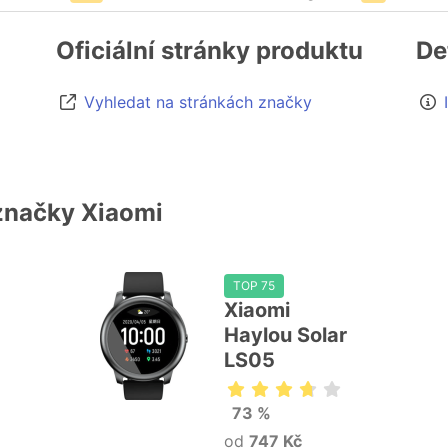
Oficiální stránky produktu
De
Vyhledat na stránkách značky
značky Xiaomi
TOP 75
Xiaomi
Haylou Solar
LS05
73 %
od
747 Kč