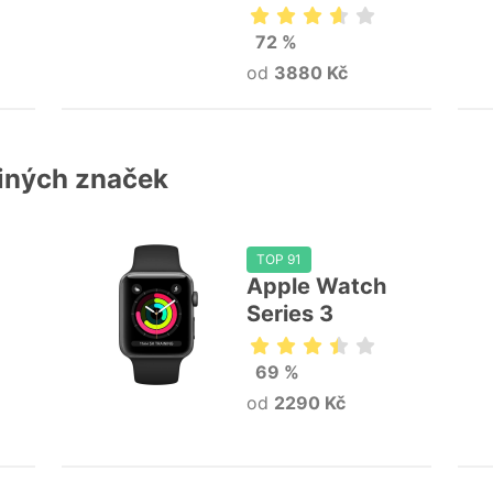
72 %
od
3880 Kč
jiných značek
TOP 91
Apple Watch
Series 3
69 %
od
2290 Kč