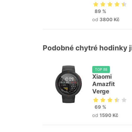
89 %
od
3800 Kč
Podobné chytré hodinky 
TOP 88
Xiaomi
Amazfit
Verge
69 %
od
1590 Kč