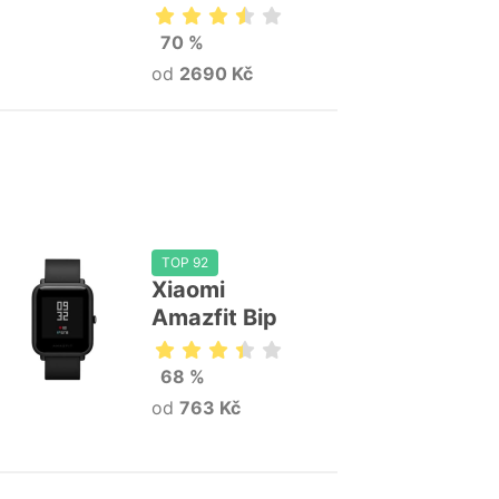
70 %
od
2690 Kč
TOP 92
Xiaomi
Amazfit Bip
68 %
od
763 Kč