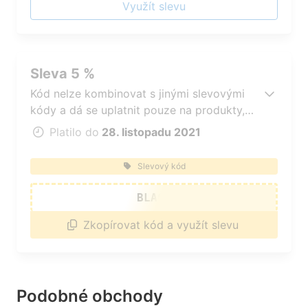
Využít slevu
Sleva 5 %
Kód nelze kombinovat s jinými slevovými
kódy a dá se uplatnit pouze na produkty,
které nejsou ve slevě
Platilo do
28. listopadu 2021
Slevový kód
BLACK
Zkopírovat kód a využít slevu
Podobné obchody