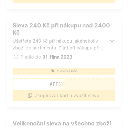
Sleva 240 Kč při nákupu nad 2400
Kč
Ušetřete 240 Kč při nákupu jakéhokoliv
zboží ze sortimentu. Platí při nákupu při
nákupu nad 2400 Kč.
Platilo do
31. října 2023
Slevový kód
AFFSYSLOUN
Zkopírovat kód a využít slevu
Velikonoční sleva na všechno zboží