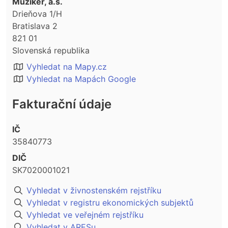
Muziker, a.s.
Drieňova 1/H
Bratislava 2
821 01
Slovenská republika
Vyhledat na Mapy.cz
Vyhledat na Mapách Google
Fakturační údaje
IČ
35840773
DIČ
SK7020001021
Vyhledat v živnostenském rejstříku
Vyhledat v registru ekonomických subjektů
Vyhledat ve veřejném rejstříku
Vyhledat v ARESu