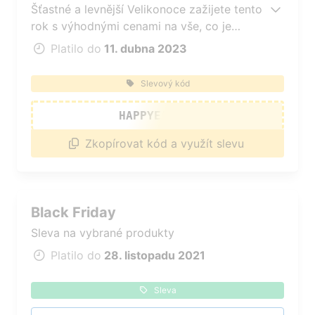
Šťastné a levnější Velikonoce zažijete tento
rok s výhodnými cenami na vše, co je
skladem. Naberte si do košíku cokoli jen
Platilo do
11. dubna 2023
chcete a použijte slevový kód
HAPPYEASTER. Přejeme vám krásné svátky.
Slevový kód
HAPPYEASTER
Zkopírovat kód a využít slevu
Black Friday
Sleva na vybrané produkty
Platilo do
28. listopadu 2021
Sleva