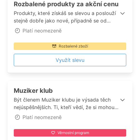
Rozbalené produkty za akční cenu
Produkty, které získáš se slevou a poslouží
stejně dobře jako nové, případně se od
nových téměř vůbec neliší. Samozřejmostí
Platí neomezeně
je možnost vrácení do 14 dnů a platná
záruka.
Rozbalené zboží
Využít slevu
Muziker klub
Být členem Muziker klubu je výsada těch
nejúspěšnějších. Ti, kteří vědí, že si mohou
dopřát více než ostatní, a zároveň přesně
Platí neomezeně
vědí kdy a kam investovat. Toto není
kartička věrného zákazníka, toto je
Věrnostní program
odrazový můstek na stupeň vítězů a výtah