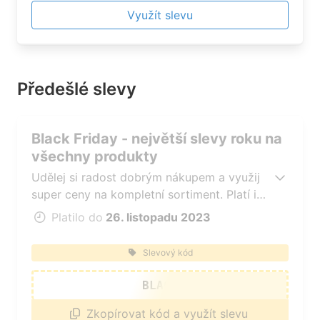
na špičku hitparády. Pro tebe. Členem klubu
Využít slevu
se může stát každý, stačí se zaregistrovat.
Nakupování je odměněno body, můžete
získat speciální slevy, prodlouženou záruku
a další benefity.
Předešlé slevy
Black Friday - největší slevy roku na
všechny produkty
Udělej si radost dobrým nákupem a využij
super ceny na kompletní sortiment. Platí i
na produkty ve slevě Black Friday. Neplatí
Platilo do
26. listopadu 2023
na zvýhodněné sety a použít jej můžeš jen
na produkty skladem.
Slevový kód
BLACK
Zkopírovat kód a využít slevu