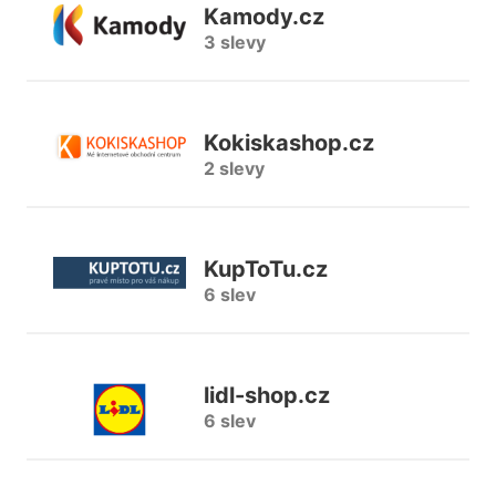
Kamody.cz
3 slevy
Kokiskashop.cz
2 slevy
KupToTu.cz
6 slev
lidl-shop.cz
6 slev