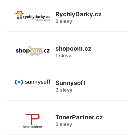
RychlyDarky.cz
2 slevy
shopcom.cz
1 sleva
Sunnysoft
3 slevy
TonerPartner.cz
2 slevy