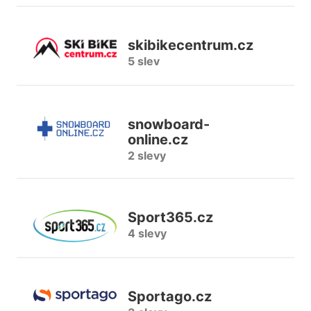
skibikecentrum.cz
5 slev
snowboard-
online.cz
2 slevy
Sport365.cz
4 slevy
Sportago.cz