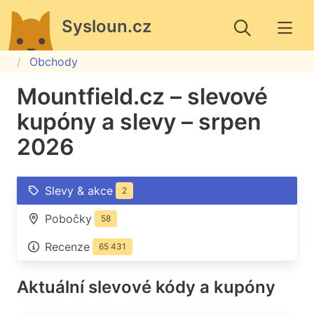
Sysloun.cz
Obchody
Mountfield.cz – slevové
kupóny a slevy – srpen
2026
Slevy & akce
2
Pobočky
58
Recenze
65 431
Aktuální slevové kódy a kupóny