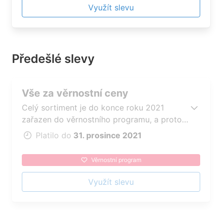
Využít slevu
Předešlé slevy
Vše za věrnostní ceny
Celý sortiment je do konce roku 2021
zařazen do věrnostního programu, a proto
je veškeré zboží po registraci za exkluzivně
Platilo do
31. prosince 2021
nízké ceny
Věrnostní program
Využít slevu