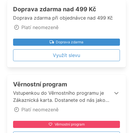
Doprava zdarma nad 499 Kč
Doprava zdarma při objednávce nad 499 Kč
Platí neomezeně
Doprava zdarma
Využít slevu
Věrnostní program
Vstupenkou do Věrnostního programu je
Zákaznická karta. Dostanete od nás jako
vstupní vklad 300 bodů. Každé 2 týdny
Platí neomezeně
nová nabídka.
Věrnostní program