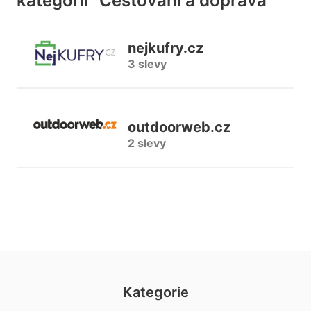
kategorii "Cestování a doprava"
nejkufry.cz
3 slevy
outdoorweb.cz
2 slevy
Kategorie