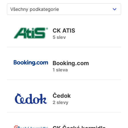
CK ATIS
5 slev
Booking.com
1 sleva
Čedok
2 slevy