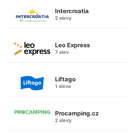
Intercroatia
2 slevy
Leo Express
7 slev
Liftago
1 sleva
Procamping.cz
2 slevy