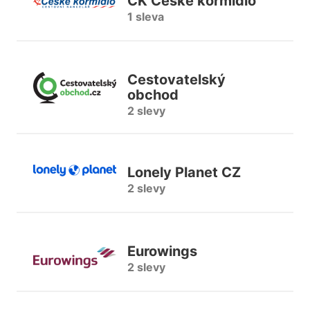
CK České kormidlo
1 sleva
Cestovatelský
obchod
2 slevy
Lonely Planet CZ
2 slevy
Eurowings
2 slevy