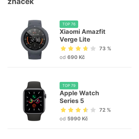
značek
TOP 76
Xiaomi Amazfit
Verge Lite
73 %
od
690 Kč
TOP 79
Apple Watch
Series 5
72 %
od
5990 Kč