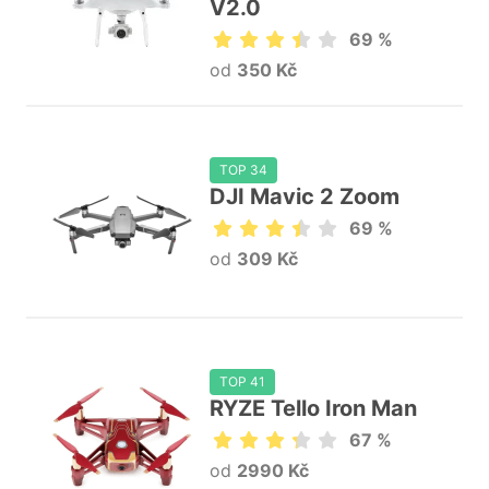
V2.0
69 %
od
350 Kč
TOP 34
DJI Mavic 2 Zoom
69 %
od
309 Kč
TOP 41
RYZE Tello Iron Man
67 %
od
2990 Kč