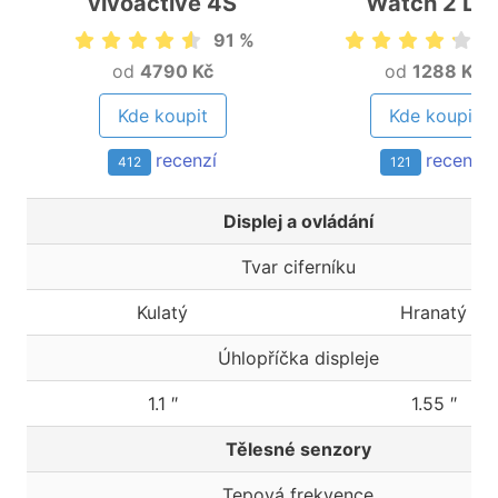
vívoactive 4S
Watch 2 Lit
91 %
8
od
4790 Kč
od
1288 Kč
Kde koupit
Kde koupit
recenzí
recenzí
412
121
Displej a ovládání
Tvar ciferníku
Kulatý
Hranatý
Úhlopříčka displeje
1.1 ″
1.55 ″
Tělesné senzory
Tepová frekvence