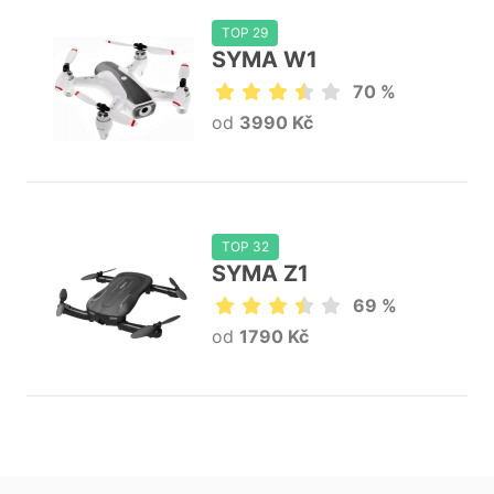
TOP 29
SYMA W1
70 %
od
3990 Kč
TOP 32
SYMA Z1
69 %
od
1790 Kč