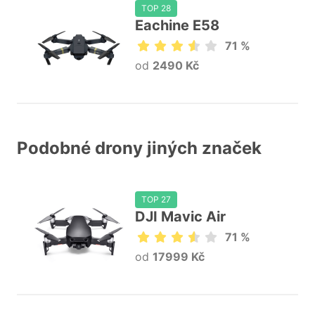
TOP 28
Eachine E58
71 %
od
2490 Kč
Podobné drony jiných značek
TOP 27
DJI Mavic Air
71 %
od
17999 Kč