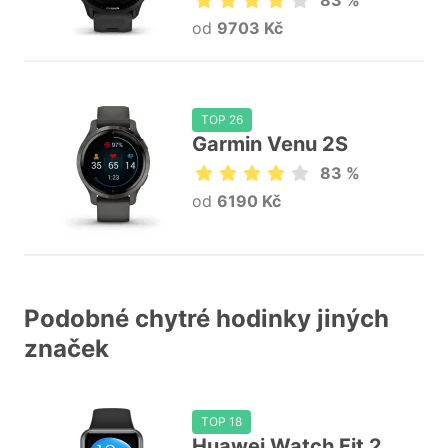
83 %
od
9703 Kč
TOP 26
Garmin Venu 2S
83 %
od
6190 Kč
Podobné chytré hodinky jiných
značek
TOP 18
Huawei Watch Fit 2