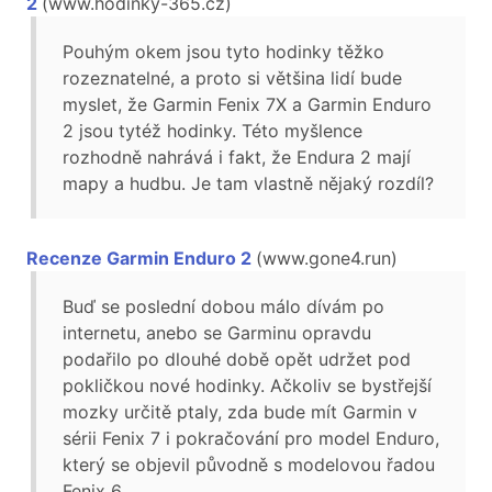
2
(www.hodinky-365.cz)
Pouhým okem jsou tyto hodinky těžko
rozeznatelné, a proto si většina lidí bude
myslet, že Garmin Fenix 7X a Garmin Enduro
2 jsou tytéž hodinky. Této myšlence
rozhodně nahrává i fakt, že Endura 2 mají
mapy a hudbu. Je tam vlastně nějaký rozdíl?
Recenze Garmin Enduro 2
(www.gone4.run)
Buď se poslední dobou málo dívám po
internetu, anebo se Garminu opravdu
podařilo po dlouhé době opět udržet pod
pokličkou nové hodinky. Ačkoliv se bystřejší
mozky určitě ptaly, zda bude mít Garmin v
sérii Fenix 7 i pokračování pro model Enduro,
který se objevil původně s modelovou řadou
Fenix 6