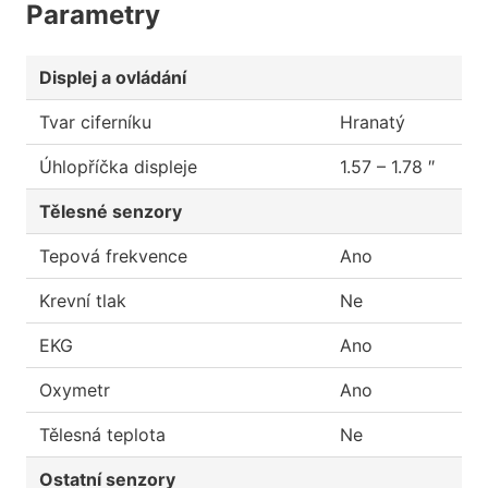
Parametry
Displej a ovládání
Tvar ciferníku
Hranatý
Úhlopříčka displeje
1.57 – 1.78 ″
Tělesné senzory
Tepová frekvence
Ano
Krevní tlak
Ne
EKG
Ano
Oxymetr
Ano
Tělesná teplota
Ne
Ostatní senzory