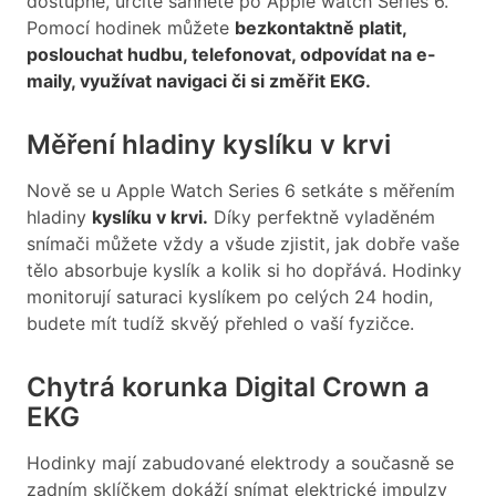
dostupné, určitě sáhněte po Apple watch Series 6.
Pomocí hodinek můžete
bezkontaktně platit,
poslouchat hudbu, telefonovat, odpovídat na e-
maily, využívat navigaci či si změřit EKG.
Měření hladiny kyslíku v krvi
Nově se u Apple Watch Series 6 setkáte s měřením
hladiny
kyslíku v krvi.
Díky perfektně vyladěném
snímači můžete vždy a všude zjistit, jak dobře vaše
tělo absorbuje kyslík a kolik si ho dopřává. Hodinky
monitorují saturaci kyslíkem po celých 24 hodin,
budete mít tudíž skvěý přehled o vaší fyzičce.
Chytrá korunka Digital Crown a
EKG
Hodinky mají zabudované elektrody a současně se
zadním sklíčkem dokáží snímat elektrické impulzy