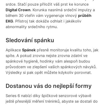
srdce. Stačí pouze přiložit váš prst ke korunce
Digital Crown
. Korunka nasnímá srdeční impulzy a
během 30 vteřin vám vygeneruje vlnový
průběh
EKG
. Přístroj tak dokáže odhlait i jakékoliv
abnormality srdečního rytmu.
Sledování spánku
Aplikace
Spánek
přesně monitoruje kvalitu toho, jak
spíte. A pokud zrovna nejste zrovna zdatní ve
spánkové hygieně, hodinky vám alespoň budou
průvodcem ve zlepšení vašich spánkových návyků.
Výsledky si pak opět můžete kdykoliv porovnat.
Dostanou vás do nejlepší formy
Series 6 nabízí díky špičkové senzorové výbavě
ještě přesnější měření tréninků, abyste se dostali do