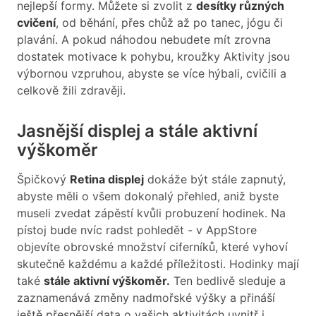
nejlepší formy. Můžete si zvolit z
desítky různých
cvičení
, od běhání, přes chůž až po tanec, jógu či
plavání. A pokud náhodou nebudete mít zrovna
dostatek motivace k pohybu, kroužky Aktivity jsou
výbornou vzpruhou, abyste se více hýbali, cvičili a
celkově žili zdravěji.
Jasnější displej a stále aktivní
výškoměr
Špičkový
Retina displej
dokáže být stále zapnutý,
abyste měli o všem dokonalý přehled, aniž byste
museli zvedat zápěstí kvůli probuzení hodinek. Na
pístoj bude nvíc radst pohledět - v AppStore
objevíte obrovské množství ciferníků, které vyhoví
skutečně každému a každé příležitosti. Hodinky mají
také
stále aktivní výškoměr.
Ten bedlivě sleduje a
zaznamenává změny nadmořské výšky a přináší
ještě přesnější data o vašich aktivitách uvnitř i