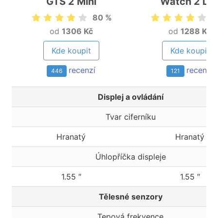
GTS 2 Mini
Watch 2 Lit
80 %
8
od
1306 Kč
od
1288 Kč
Kde koupit
Kde koupit
recenzí
recenzí
446
121
Displej a ovládání
Tvar ciferníku
Hranatý
Hranatý
Úhlopříčka displeje
1.55 ″
1.55 ″
Tělesné senzory
Tepová frekvence