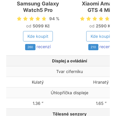
Samsung Galaxy
Xiaomi Amazf
Watch5 Pro
GTS 4 Mini
94 %
9
od
5099 Kč
od
2590 Kč
Kde koupit
Kde koupit
recenzí
recenzí
260
210
Displej a ovládání
Tvar ciferníku
Kulatý
Hranatý
Úhlopříčka displeje
1.36 ″
1.65 ″
Tělesné senzory