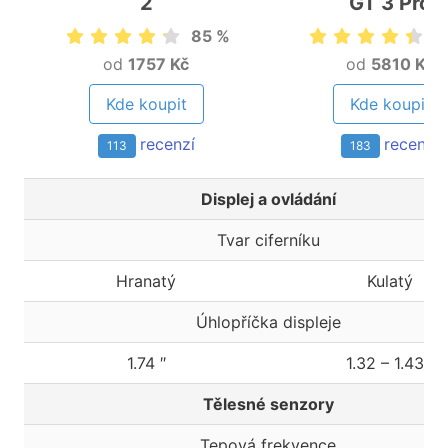
2
GT 3 Pro
85 %
8
od
1757 Kč
od
5810 Kč
Kde koupit
Kde koupit
recenzí
recenzí
113
183
Displej a ovládání
Tvar ciferníku
Hranatý
Kulatý
Úhlopříčka displeje
1.74 ″
1.32 – 1.43 ″
Tělesné senzory
Tepová frekvence