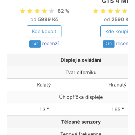
GTS 4 Mini
82 %
9
od
5999 Kč
od
2590 Kč
Kde koupit
Kde koupit
recenzí
recenzí
142
210
Displej a ovládání
Tvar ciferníku
Kulatý
Hranatý
Úhlopříčka displeje
1.3 ″
1.65 ″
Tělesné senzory
Tepová frekvence