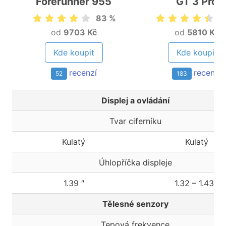
Forerunner 955
GT 3 Pro
83 %
8
od
9703 Kč
od
5810 Kč
Kde koupit
Kde koupit
recenzí
recenzí
52
183
Displej a ovládání
Tvar ciferníku
Kulatý
Kulatý
Úhlopříčka displeje
1.39 ″
1.32 – 1.43 ″
Tělesné senzory
Tepová frekvence