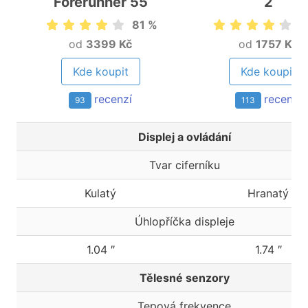
Forerunner 55
2
81 %
8
od
3399 Kč
od
1757 Kč
Kde koupit
Kde koupit
recenzí
recenzí
93
113
Displej a ovládání
Tvar ciferníku
Kulatý
Hranatý
Úhlopříčka displeje
1.04 ″
1.74 ″
Tělesné senzory
Tepová frekvence