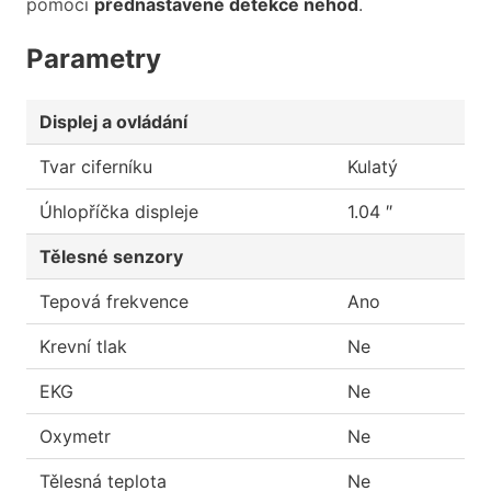
pomoci
přednastavené detekce nehod
.
Parametry
Displej a ovládání
Tvar ciferníku
Kulatý
Úhlopříčka displeje
1.04 ″
Tělesné senzory
Tepová frekvence
Ano
Krevní tlak
Ne
EKG
Ne
Oxymetr
Ne
Tělesná teplota
Ne