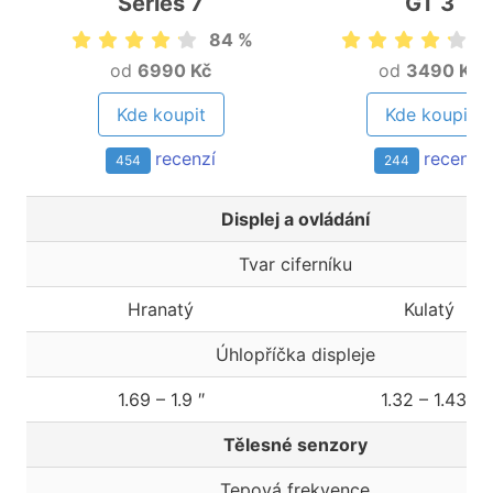
Series 7
GT 3
84 %
8
od
6990 Kč
od
3490 Kč
Kde koupit
Kde koupit
recenzí
recenzí
454
244
Displej a ovládání
Tvar ciferníku
Hranatý
Kulatý
Úhlopříčka displeje
1.69 – 1.9 ″
1.32 – 1.43 ″
Tělesné senzory
Tepová frekvence