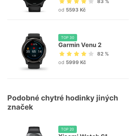
83 %
od
5593 Kč
TOP 30
Garmin Venu 2
82 %
od
5999 Kč
Podobné chytré hodinky jiných
značek
TOP 20