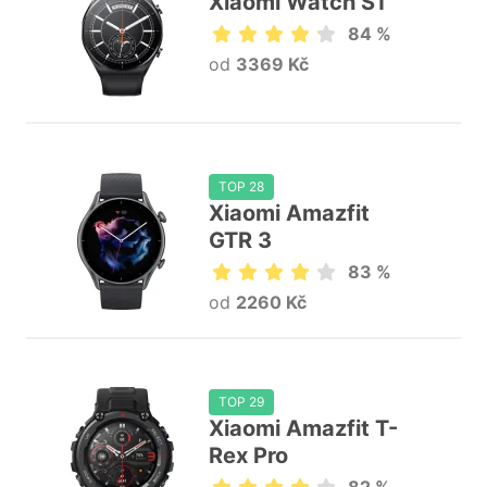
Xiaomi Watch S1
84 %
od
3369 Kč
TOP 28
Xiaomi Amazfit
GTR 3
83 %
od
2260 Kč
TOP 29
Xiaomi Amazfit T-
Rex Pro