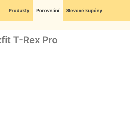
Produkty
Porovnání
Slevové kupóny
it T-Rex Pro