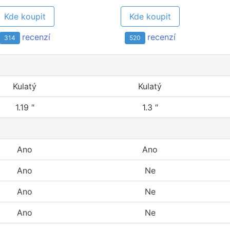
Kde koupit
Kde koupit
recenzí
recenzí
314
520
Kulatý
Kulatý
1.19 ″
1.3 ″
Ano
Ano
Ano
Ne
Ano
Ne
Ano
Ne