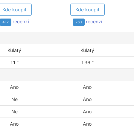
Kde koupit
Kde koupit
recenzí
recenzí
412
260
Kulatý
Kulatý
1.1 ″
1.36 ″
Ano
Ano
Ne
Ano
Ne
Ano
Ano
Ano