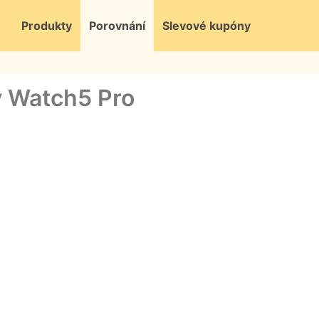
Produkty
Porovnání
Slevové kupóny
y Watch5 Pro