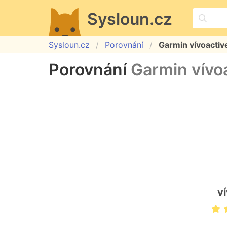
Sysloun.cz
Sysloun.cz
Porovnání
Garmin vívoactiv
Porovnání
Garmin vívo
v