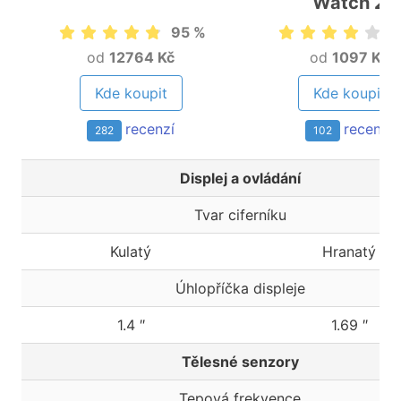
Watch 2
95 %
8
od
12764 Kč
od
1097 Kč
Kde koupit
Kde koupit
recenzí
recenzí
282
102
Displej a ovládání
Tvar ciferníku
Kulatý
Hranatý
Úhlopříčka displeje
1.4 ″
1.69 ″
Tělesné senzory
Tepová frekvence