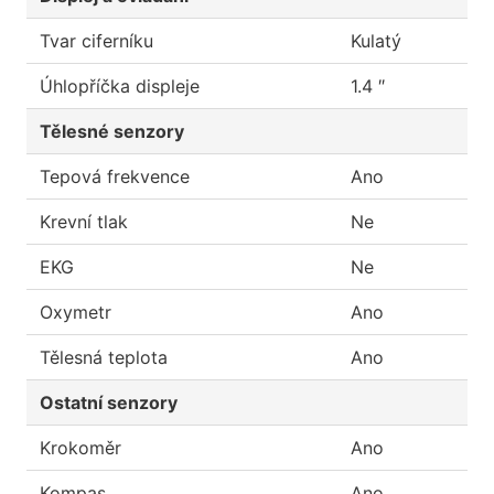
Tvar ciferníku
Kulatý
Úhlopříčka displeje
1.4 ″
Tělesné senzory
Tepová frekvence
Ano
Krevní tlak
Ne
EKG
Ne
Oxymetr
Ano
Tělesná teplota
Ano
Ostatní senzory
Krokoměr
Ano
Kompas
Ano