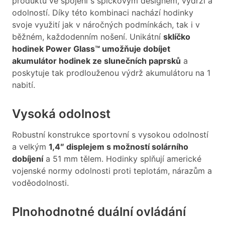
produktů ve spojení s špičkovým designem, výdrží a
odolností. Díky této kombinaci nachází hodinky
svoje využití jak v náročných podmínkách, tak i v
běžném, každodenním nošení. Unikátní
sklíčko
hodinek Power Glass™ umožňuje dobíjet
akumulátor hodinek ze slunečních paprsků
a
poskytuje tak prodlouženou výdrž akumulátoru na 1
nabití.
Vysoká odolnost
Robustní konstrukce sportovní s vysokou odolností
a velkým
1,4″ displejem s možností solárního
dobíjení
a 51 mm tělem. Hodinky splňují americké
vojenské normy odolnosti proti teplotám, nárazům a
voděodolnosti.
Plnohodnotné duální ovládání