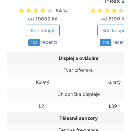
T-Rex 2
84 %
8
od
10890 Kč
od
5190 Kč
Kde koupit
Kde koupit
recenzí
recenzí
104
206
Displej a ovládání
Tvar ciferníku
Kulatý
Kulatý
Úhlopříčka displeje
1.2 ″
1.39 ″
Tělesné senzory
Tepová frekvence