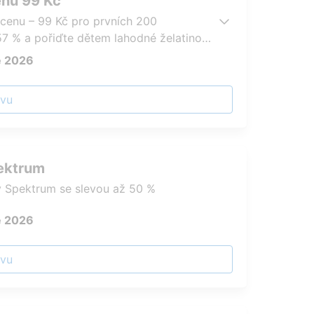
enu 99 Kč
 cenu – 99 Kč pro prvních 200
 57 % a pořiďte dětem lahodné želatinové
e 2026
evu
pektrum
 Spektrum se slevou až 50 %
e 2026
evu