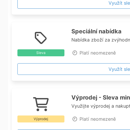
Využít sl
Speciální nabídka
Nabídka zboží za zvýhod
Platí neomezeně
Sleva
Využít sl
Výprodej - Sleva mi
Využijte výprodej a nakup
Platí neomezeně
Výprodej