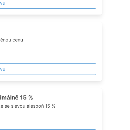
evu
něnou cenu
evu
nimálně 15 %
te se slevou alespoň 15 %