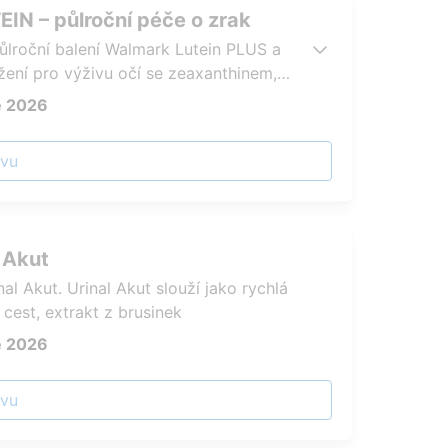
IN – půlroční péče o zrak
půlroční balení Walmark Lutein PLUS a
žení pro výživu očí se zeaxanthinem,
zinek pro podporu zdravého zraku
e 2026
evu
 Akut
al Akut. Urinal Akut slouží jako rychlá
est, extrakt z brusinek
e 2026
evu