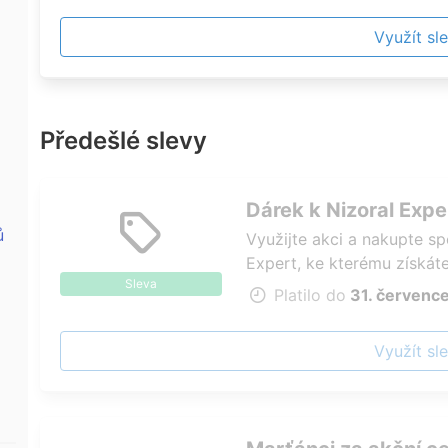
Využít sl
Předešlé slevy
Dárek k Nizoral Exp
ů
Využijte akci a nakupte sp
Expert, ke kterému získát
Sleva
Jemný, hydratační šampon
Platilo do
31. červenc
nabízí zklidnění a komfort
NIZORAL® EXPERT přináší k
Využít sl
kvasinku způsobující lupy, 
200 ml šamponu Nizoral a 