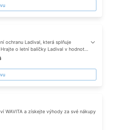
evu
ní ochranu Ladival, která splňuje
 Hrajte o letní balíčky Ladival v hodnotě
ery Amazing Places. Kupte jakýkoliv
6
ujte se na stránkách
tez/ a na konci měsíce se můžete stát
evu
elských balíčků.
raví WAVITA a získejte výhody za své nákupy