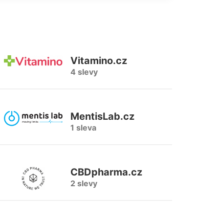
Vitamino.cz
4 slevy
MentisLab.cz
1 sleva
CBDpharma.cz
2 slevy