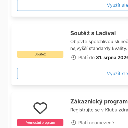
Využít sl
Soutěž s Ladival
Objevte spolehlivou sluneč
nejvyšší standardy kvality.
Soutěž
více než 2 000 Kč a vouch
Platí do
31. srpna 202
produkt Ladival, zaregistr
https://www.ladival.cz/sou
Využít sl
jedním z výherců cestovat
Zákaznický program
Registrujte se v Klubu zd
Platí neomezeně
Věrnostní program