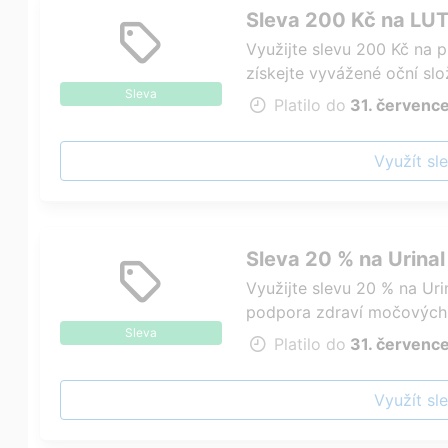
Sleva 200 Kč na LUTE
Využijte slevu 200 Kč na 
získejte vyvážené oční slo
Sleva
obohacené o vitamin A a 
Platilo do
31. červenc
Využít sl
Sleva 20 % na Urinal
Využijte slevu 20 % na Urin
podpora zdraví močových c
Sleva
Platilo do
31. červenc
Využít sl