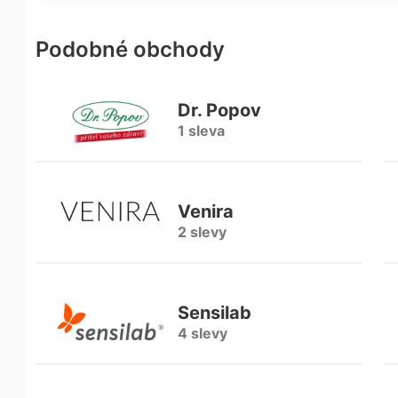
Podobné obchody
Dr. Popov
1 sleva
Venira
2 slevy
Sensilab
4 slevy