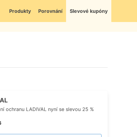
Produkty
Porovnání
Slevové kupóny
VAL
ční ochranu LADIVAL nyní se slevou 25 %
6