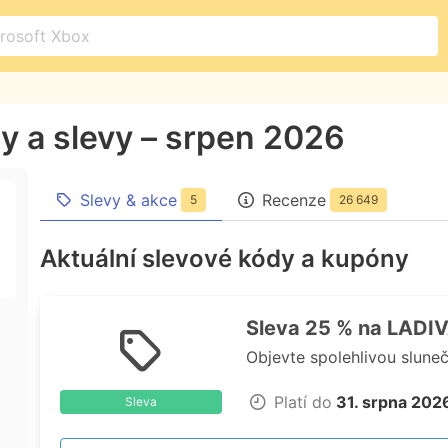
y a slevy – srpen 2026
Slevy & akce
Recenze
5
26 649
Aktuální slevové kódy a kupóny
Sleva 25 % na LADI
Objevte spolehlivou slune
Platí do
31. srpna 202
Sleva