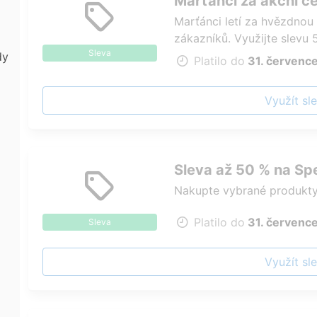
Marťánci za akční c
Marťánci letí za hvězdnou
zákazníků. Využijte slevu
Sleva
gummies plné vitamínů
dy
Platilo do
31. červenc
Využít sl
Sleva až 50 % na S
Nakupte vybrané produkty
Platilo do
31. červenc
Sleva
Využít sl