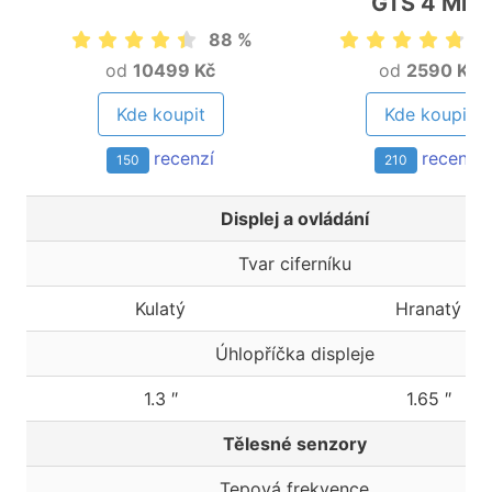
GTS 4 Mini
88 %
9
od
10499 Kč
od
2590 Kč
Kde koupit
Kde koupit
recenzí
recenzí
150
210
Displej a ovládání
Tvar ciferníku
Kulatý
Hranatý
Úhlopříčka displeje
1.3 ″
1.65 ″
Tělesné senzory
Tepová frekvence