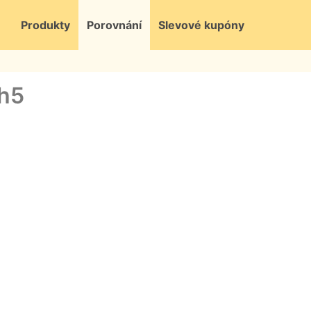
Produkty
Porovnání
Slevové kupóny
ch5