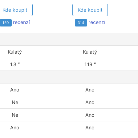
Kde koupit
Kde koupit
recenzí
recenzí
150
314
Kulatý
Kulatý
1.3 ″
1.19 ″
Ano
Ano
Ne
Ano
Ne
Ano
Ano
Ano