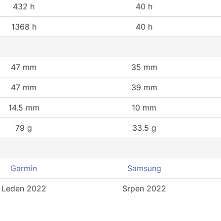
432 h
40 h
1368 h
40 h
47 mm
35 mm
47 mm
39 mm
14.5 mm
10 mm
79 g
33.5 g
Garmin
Samsung
Leden 2022
Srpen 2022