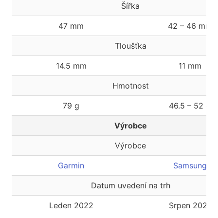
Šířka
47 mm
42 – 46 mm
Tloušťka
14.5 mm
11 mm
Hmotnost
79 g
46.5 – 52 g
Výrobce
Výrobce
Garmin
Samsung
Datum uvedení na trh
Leden 2022
Srpen 2021