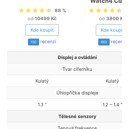
Watch4 Class
88 %
8
od
10499 Kč
od
3800 Kč
Kde koupit
Kde koupit
recenzí
recenzí
150
663
Displej a ovládání
Tvar ciferníku
Kulatý
Kulatý
Úhlopříčka displeje
1.3 ″
1.2 – 1.4 ″
Tělesné senzory
Tepová frekvence