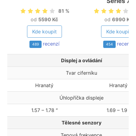
Series 7
81 %
8
od
5590 Kč
od
6990 Kč
Kde koupit
Kde koupit
recenzí
recenzí
489
454
Displej a ovládání
Tvar ciferníku
Hranatý
Hranatý
Úhlopříčka displeje
1.57 – 1.78 ″
1.69 – 1.9 ″
Tělesné senzory
Tepová frekvence