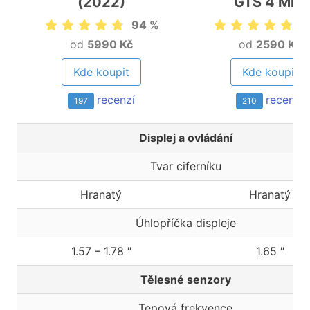
(2022)
GTS 4 Mini
94 %
9
od
5990 Kč
od
2590 Kč
Kde koupit
Kde koupit
recenzí
recenzí
197
210
Displej a ovládání
Tvar ciferníku
Hranatý
Hranatý
Úhlopříčka displeje
1.57 – 1.78 ″
1.65 ″
Tělesné senzory
Tepová frekvence