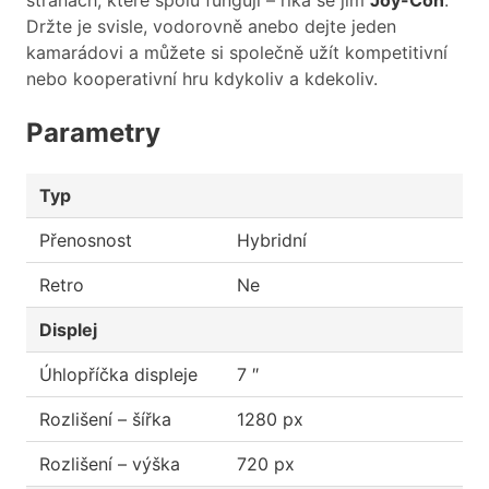
stranách, které spolu fungují – říká se jim
Joy-Con
.
Držte je svisle, vodorovně anebo dejte jeden
kamarádovi a můžete si společně užít kompetitivní
nebo kooperativní hru kdykoliv a kdekoliv.
Parametry
Typ
Přenosnost
Hybridní
Retro
Ne
Displej
Úhlopříčka displeje
7 ″
Rozlišení – šířka
1280 px
Rozlišení – výška
720 px