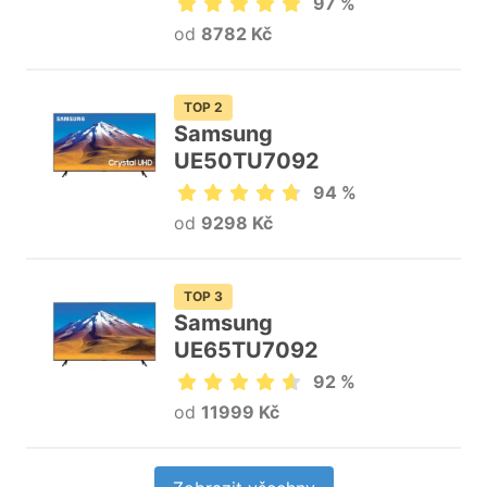
97 %
od
8782 Kč
TOP 2
Samsung
UE50TU7092
94 %
od
9298 Kč
TOP 3
Samsung
UE65TU7092
92 %
od
11999 Kč