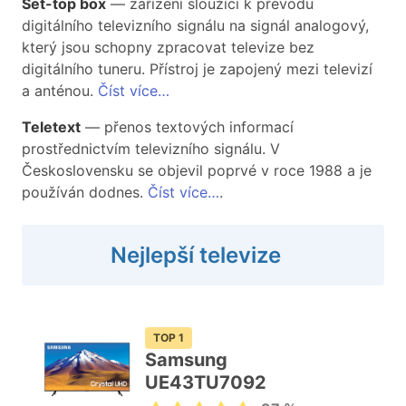
Set-top box
— zařízení sloužící k převodu
digitálního televizního signálu na signál analogový,
který jsou schopny zpracovat televize bez
digitálního tuneru. Přístroj je zapojený mezi televizí
a anténou.
Číst více…
Teletext
— přenos textových informací
prostřednictvím televizního signálu. V
Československu se objevil poprvé v roce 1988 a je
používán dodnes.
Číst více…
.
Nejlepší televize
TOP 1
Samsung
UE43TU7092