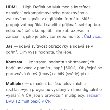
HDMI
— High-Definition Multimedia Interface,
označení nekomprimovaného obrazového a
zvukového signálu v digitálním formátu. Může
propojovat například satelitní přijímač, set-top box
nebo počítač s kompatibilním zobrazovacím
zařízením, jako je televizor nebo monitor.
Číst více…
Jas
— udává svítivost obrazovky a udává se v
cd/m². Čím vyšší hodnota, tím lépe.
Kontrast
— kontrastní hodnota zobrazovaných
bodů udavána v poměru, např. [500:1]. Obyčejně se
porovnává černý (tmavý) a bílý (světlý) pixel.
Multiplex
— označení balíčku televizních a
rozhlasových programů vysílaný v rámci digitálního
vysílání. V ČR jsou v provozu 4 multiplexy:
seznam
DVB-T2 multiplexů v ČR