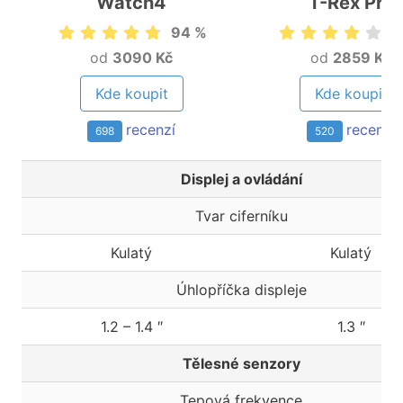
Watch4
T-Rex Pro
94 %
8
od
3090 Kč
od
2859 Kč
Kde koupit
Kde koupit
recenzí
recenzí
698
520
Displej a ovládání
Tvar ciferníku
Kulatý
Kulatý
Úhlopříčka displeje
1.2 – 1.4 ″
1.3 ″
Tělesné senzory
Tepová frekvence