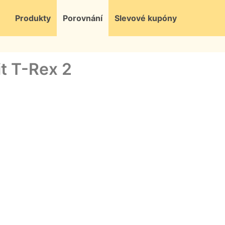
Produkty
Porovnání
Slevové kupóny
t T-Rex 2