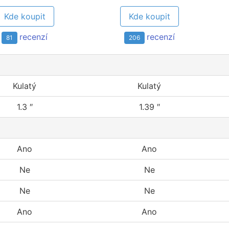
Kde koupit
Kde koupit
recenzí
recenzí
81
206
Kulatý
Kulatý
1.3 ″
1.39 ″
Ano
Ano
Ne
Ne
Ne
Ne
Ano
Ano