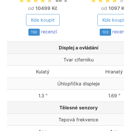
88 %
8
od
10499 Kč
od
1097 Kč
Kde koupit
Kde koupit
recenzí
recenzí
150
102
Displej a ovládání
Tvar ciferníku
Kulatý
Hranatý
Úhlopříčka displeje
1.3 ″
1.69 ″
Tělesné senzory
Tepová frekvence