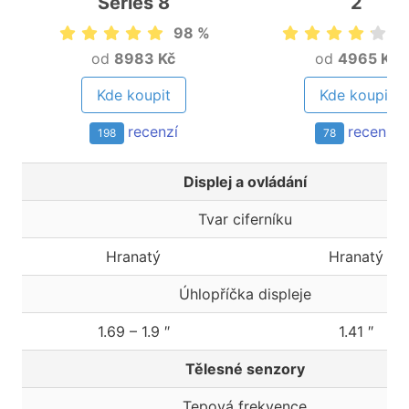
Series 8
2
98 %
8
od
8983 Kč
od
4965 Kč
Kde koupit
Kde koupit
recenzí
recenzí
198
78
Displej a ovládání
Tvar ciferníku
Hranatý
Hranatý
Úhlopříčka displeje
1.69 – 1.9 ″
1.41 ″
Tělesné senzory
Tepová frekvence