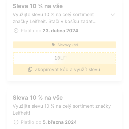
Sleva 10 % na vše
Využijte slevu 10 % na celý sortiment
značky Leifheit. Stačí v košíku zadat
slevový kód a sleva je vaše!
Platilo do
23. dubna 2024
Slevový kód
10LFDUB
Zkopírovat kód a využít slevu
Sleva 10 % na vše
Využijte slevu 10 % na celý sortiment značky
Leifheit!
Platilo do
5. března 2024