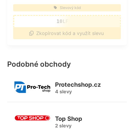
Slevový kód
10LFBRE
Zkopírovat kód a využít slevu
Podobné obchody
Protechshop.cz
4 slevy
Top Shop
2 slevy