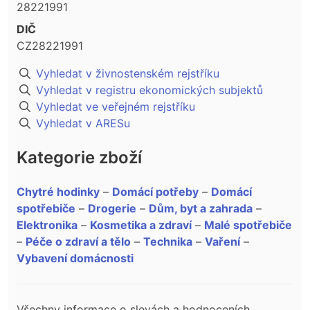
28221991
DIČ
CZ28221991
Vyhledat v živnostenském rejstříku
Vyhledat v registru ekonomických subjektů
Vyhledat ve veřejném rejstříku
Vyhledat v ARESu
Kategorie zboží
Chytré hodinky
–
Domácí potřeby
–
Domácí
spotřebiče
–
Drogerie
–
Dům, byt a zahrada
–
Elektronika
–
Kosmetika a zdraví
–
Malé spotřebiče
–
Péče o zdraví a tělo
–
Technika
–
Vaření
–
Vybavení domácnosti
Všechny informace o slevách a hodnoceních