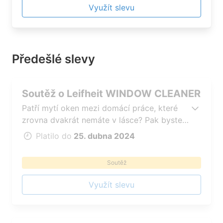
Využít slevu
Předešlé slevy
Soutěž o Leifheit WINDOW CLEANER
Patří mytí oken mezi domácí práce, které
zrovna dvakrát nemáte v lásce? Pak byste
se měli zapojit do facebookové soutěže,
Platilo do
25. dubna 2024
protože s vysavačem na okna si jí
zamilujete. Mrkněte na stránku:
Soutěž
https://www.facebook.com/photo/?
fbid=815482790625433&set=a.553921903448191
Využít slevu