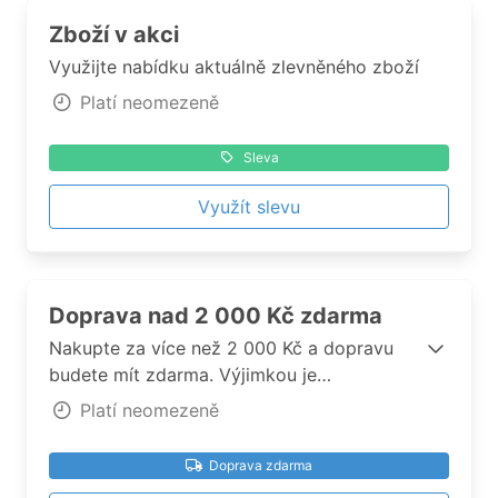
Zboží v akci
Využijte nabídku aktuálně zlevněného zboží
Platí neomezeně
Sleva
Využít slevu
Doprava nad 2 000 Kč zdarma
Nakupte za více než 2 000 Kč a dopravu
budete mít zdarma. Výjimkou je
nadrozměrné zboží, jehož doprava se řídí
Platí neomezeně
platným ceníkem
Doprava zdarma