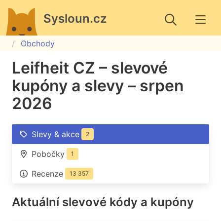
Sysloun.cz
Obchody
Leifheit CZ – slevové
kupóny a slevy – srpen
2026
Slevy & akce
2
Pobočky
1
Recenze
13 357
Aktuální slevové kódy a kupóny