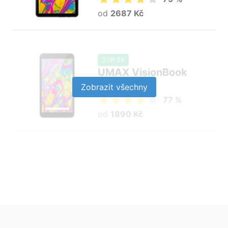
od
2687 Kč
TOP 36
UMAX VisionBook
8C LTE
Zobrazit všechny
77 %
od
1890 Kč