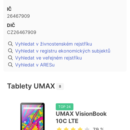
IČ
26467909
DIČ
CZ26467909
Vyhledat v živnostenském rejstříku
Vyhledat v registru ekonomických subjektů
Vyhledat ve veřejném rejstříku
Vyhledat v ARESu
Tablety UMAX
8
TOP 24
UMAX VisionBook
10C LTE
79 %